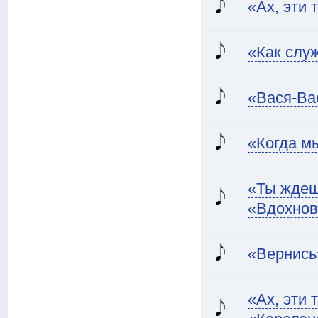
«Ах, эти 
«Как слу
«Вася-Ва
«Когда м
«Ты ждеш
«Вдохнов
«Вернись
«Ах, эти 