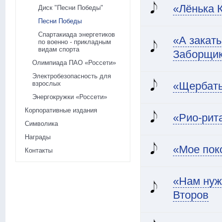
«Лёнька 
Диск "Песни Победы"
Песни Победы
Спартакиада энергетиков
«А закат
по военно - прикладным
видам спорта
Заборщи
Олимпиада ПАО «Россети»
Электробезопасность для
взрослых
«Щербаты
Энергокружки «Россети»
Корпоративные издания
«Рио-рит
Символика
Награды
«Мое пок
Контакты
«Нам нуж
Второв