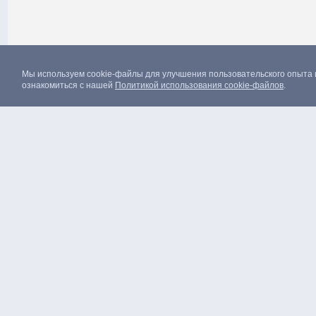
Мы используем cookie-файлы для улучшения пользовательского опыта 
© 2004–2026 ПАО "Россети Северо-Запад"
Карта сайт
Контактная информация
ознакомиться с нашей
Политикой использования cookie-файлов
.