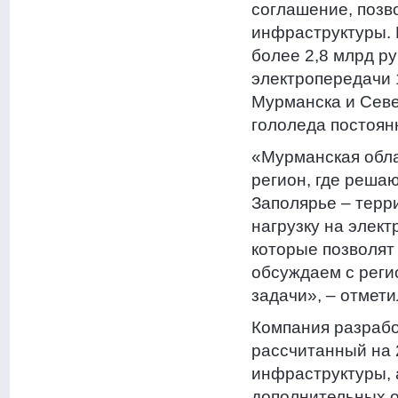
соглашение, позв
инфраструктуры. 
более 2,8 млрд р
электропередачи 
Мурманска и Севе
гололеда постоян
«Мурманская обла
регион, где реша
Заполярье – терр
нагрузку на элек
которые позволят
обсуждаем с реги
задачи», – отмет
Компания разрабо
рассчитанный на 
инфраструктуры, 
дополнительных о