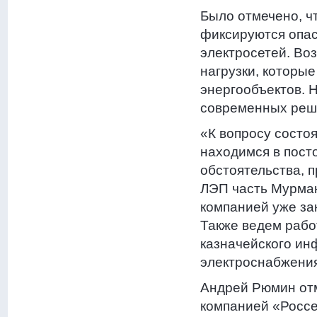
Было отмечено, ч
фиксируются опас
электросетей. Во
нагрузки, которы
энергообъектов. 
современных реш
«К вопросу состо
находимся в пост
обстоятельства, п
ЛЭП часть Мурман
компанией уже за
Также ведем рабо
казначейского ин
электроснабжения
Андрей Рюмин отм
компанией «Россе