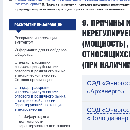
электроэнергии
»
9. Причины изменения средневзвешенной нерегулируе
предыдущим расчетным периодам (при наличии такого изменения)
9. ПРИЧИНЫ 
РАСКРЫТИЕ ИНФОРМАЦИИ
НЕРЕГУЛИРУЕ
Раскрытие информации
(МОЩНОСТЬ),
эмитентом
Информация для инсайдеров
ОТНОСЯЩИХС
Общества
(ПРИ НАЛИЧИ
Стандарт раскрытия
информации субъектами
оптового и розничного рынка
электрической энергии.
Сетевая организация.
ОЭД «Энергос
Стандарт раскрытия
«Архэнерго»
информации субъектами
оптового и розничного рынка
электрической энергии.
Гарантирующий поставщик
ОЭД «Энергос
электроэнергии
«Вологдаэнер
1. Информация о
деятельности
гарантирующего поставщика